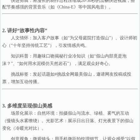
快进剪辑：将漫长的制作过程压缩成20-30秒的流畅快进视频，搭
配节奏感强的背景音乐（如《China-E》等中国风电音）。
2. 讲好“故事性内容”
人文情怀：加入客户故事（如“为父母庭院打造假山”）、设计师初
心（“十年坚持传统工艺”），引发情感共鸣。
知识科普：用趣味口吻揭秘行业冷知识（如“假山内部竟是泡
沫？”、“如何用水泥模仿天然岩石”），满足观众好奇心。
挑战标签：发起话题如#挑战全网最美假山，邀请网友投稿或投
票，增加互动传播。
3. 多维度呈现假山美感
场景化展示：自然环境：拍摄假山与流水、绿植、雾气的互动
（慢镜头水雾缭绕）。光影艺术：展示日出日落、灯光夜景下的假山
变化（冷暖光对比）。
创意视角：微观镜头：用手机微距拍纹理细节，让观众感受“以假