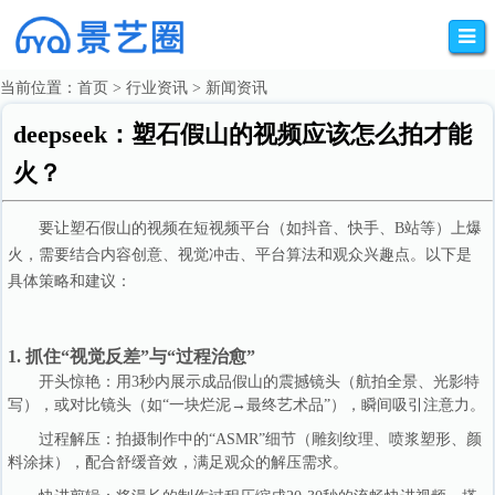
当前位置：
首页
>
行业资讯
>
新闻资讯
deepseek：塑石假山的视频应该怎么拍才能
火？
要让塑石假山的视频在短视频平台（如抖音、快手、B站等）上爆
火，需要结合内容创意、视觉冲击、平台算法和观众兴趣点。以下是
具体策略和建议：
1. 抓住“视觉反差”与“过程治愈”
开头惊艳：用3秒内展示成品假山的震撼镜头（航拍全景、光影特
写），或对比镜头（如“一块烂泥→最终艺术品”），瞬间吸引注意力。
过程解压：拍摄制作中的“ASMR”细节（雕刻纹理、喷浆塑形、颜
料涂抹），配合舒缓音效，满足观众的解压需求。