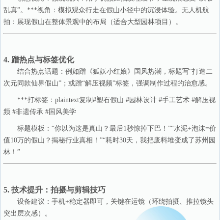
乱真”。***视角：模拟观众行走在假山小径中的沉浸体验。无人机航
拍：展现假山在整体景观中的布局（适合大型园林项目）。
4. 蹭热点与标签优化
结合热点话题：例如蹭《狐妖小红娘》国风热潮，标题写“打造二
次元同款仙界假山”；或蹭“解压视频”标签，强调制作过程的治愈感。
***打标签：plaintext复制#塑石假山 #园林设计 #手工艺术 #解压视
频 #非遗传承 #国风美学
标题模板：“你以为这是真山？最后1秒惊掉下巴！”“水泥+泡沫=价
值10万的假山？揭秘行业真相！”“耗时30天，我把废料堆变成了苏州园
林！”
5. 技术提升：拍摄与剪辑技巧
设备建议：手机+稳定器即可，关键在运镜（环绕拍摄、推拉镜头
突出层次感）。