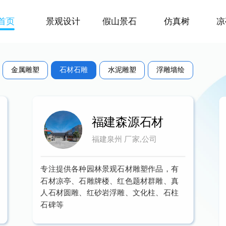
首页
景观设计
假山景石
仿真树
凉
金属雕塑
石材石雕
水泥雕塑
浮雕墙绘
福建森源石材
福建泉州 厂家,公司
专注提供各种园林景观石材雕塑作品，有
石材凉亭、石雕牌楼、红色题材群雕、真
人石材圆雕、红砂岩浮雕、文化柱、石柱
石碑等