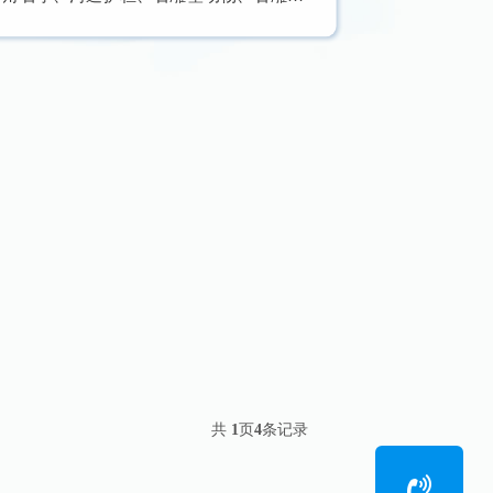
杆、石雕栏板、石材栏杆、楼梯装饰、石
雕护栏、防护栏杆、景区护栏、花岗岩牌
坊、花岗岩栏杆、石材家庭装饰品等
共
1
页
4
条记录