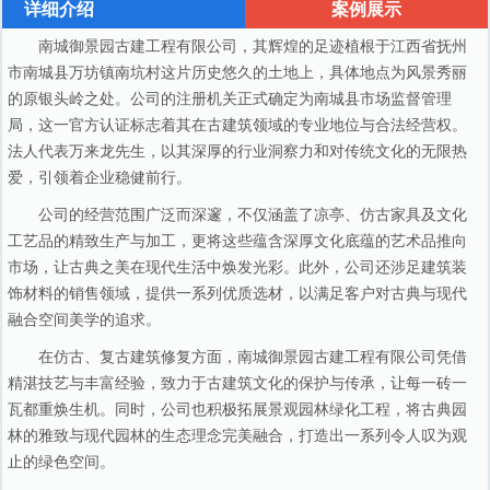
详细介绍
案例展示
南城御景园古建工程有限公司，其辉煌的足迹植根于江西省抚州
市南城县万坊镇南坑村这片历史悠久的土地上，具体地点为风景秀丽
的原银头岭之处。公司的注册机关正式确定为南城县市场监督管理
局，这一官方认证标志着其在古建筑领域的专业地位与合法经营权。
法人代表万来龙先生，以其深厚的行业洞察力和对传统文化的无限热
爱，引领着企业稳健前行。
公司的经营范围广泛而深邃，不仅涵盖了凉亭、仿古家具及文化
工艺品的精致生产与加工，更将这些蕴含深厚文化底蕴的艺术品推向
市场，让古典之美在现代生活中焕发光彩。此外，公司还涉足建筑装
饰材料的销售领域，提供一系列优质选材，以满足客户对古典与现代
融合空间美学的追求。
在仿古、复古建筑修复方面，南城御景园古建工程有限公司凭借
精湛技艺与丰富经验，致力于古建筑文化的保护与传承，让每一砖一
瓦都重焕生机。同时，公司也积极拓展景观园林绿化工程，将古典园
林的雅致与现代园林的生态理念完美融合，打造出一系列令人叹为观
止的绿色空间。