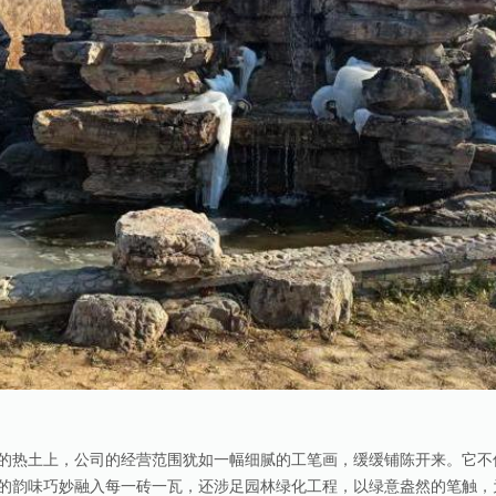
的热土上，公司的经营范围犹如一幅细腻的工笔画，缓缓铺陈开来。它不
的韵味巧妙融入每一砖一瓦，还涉足园林绿化工程，以绿意盎然的笔触，