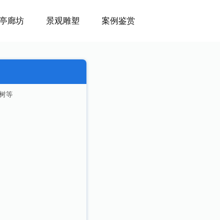
亭廊坊
景观雕塑
案例鉴赏
树等