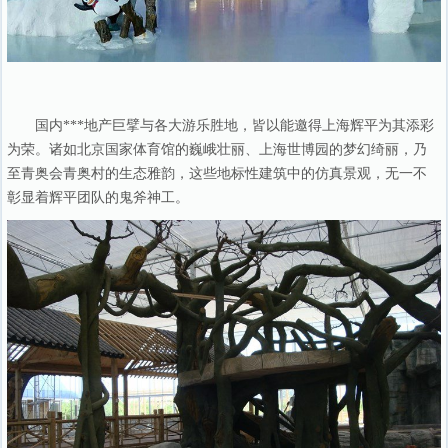
国内***地产巨擘与各大游乐胜地，皆以能邀得上海辉平为其添彩
为荣。诸如北京国家体育馆的巍峨壮丽、上海世博园的梦幻绮丽，乃
至青奥会青奥村的生态雅韵，这些地标性建筑中的仿真景观，无一不
彰显着辉平团队的鬼斧神工。