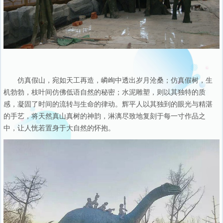
仿真假山，宛如天工再造，嶙峋中透出岁月沧桑；仿真假树，生
机勃勃，枝叶间仿佛低语自然的秘密；水泥雕塑，则以其独特的质
感，凝固了时间的流转与生命的律动。辉平人以其独到的眼光与精湛
的手艺，将天然真山真树的神韵，淋漓尽致地复刻于每一寸作品之
中，让人恍若置身于大自然的怀抱。