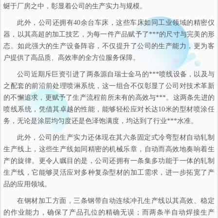
蜒于厂房之中，彰显着公司的生产实力与规模。
此外，公司还拥有40余台车床，这些车床如同工业领域的精密仪
器，以其高超的加工技艺，为每一件产品赋予了***的尺寸与完美的形
态。如此强大的生产设备阵容，不仅提升了公司的生产能力，更为客
户提供了高品质、高效率的全方位服务保障。
公司近期斥巨资引进了两条源自瑞士金马的***喷线设备，以及与
之配套的前沿前处理喷淋系统，这一组合不仅彰显了公司对技术革新
的不懈追求，更赋予了生产流程前所未有的高效与***。这两条先进的
喷线系统，凭借其卓越的性能，能够轻松应对长达10米的型材喷涂任
务，无论是涂层均匀度还是色泽饱满度，均达到了行业***水准。
此外，公司的生产实力还体现在其六条固定式冷弯型材自动轧制
生产线上，这些生产线如同精密的机械乐章，自动而高效地奏响着生
产的旋律。更令人瞩目的是，公司还拥有一条集多功能于一体的轧制
生产线，它能够灵活应对多种复杂型材的加工需求，进一步拓宽了产
品的应用领域。
在钢材加工方面，三条钢带自动连续冲孔生产线以其高效、稳定
的作业能力，确保了产品孔位的精确无误；而两条半自动焊接生产