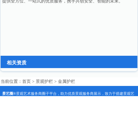
提供全方位、一站式的优质服务，携手共创安全、智能的未来。
相关资质
当前位置：
首页
>
景观护栏
>
金属护栏
景艺圈
®景观艺术服务商圈子平台，助力优质景观服务商展示，致力于搭建景观艺
术人与景观项目需求方的桥梁。 园林景观设计师、设计公司、景观艺术师、施工
队、景观公司、景观产品生产厂家等景艺相关服务商都可以永久免费加入平台。景
观项目需求方可永久免费查看信息，也可以免费发布景观项目需求和要求，景艺圈
依据您的要求通过一定的条件为您招募筛选1到4家提供方案和报价（不同地区、不
同商家具有技术、工艺、成本等区别） 让您更高效的对接到工厂或者一线负责
人，更具性价比！您可以自由甄选适合的服务商进行合作...
点击了解更多