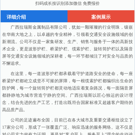
扫码或长按识别添加微信 免费报价
详细介绍
案例展示
广西拉瑞斯金属制品有限公司，犹如一颗璀璨的行业明珠，镶嵌
在华南大地之上，以卓越的专业精神，引领着交通安全设施领域的创
新潮流。公司不仅是一家集研发、生产、销售与服务于一体的高新技
术企业，更是波形护栏、桥梁护栏、缆索护栏、旋转筒护栏以及隔音
屏等交通安全设施领域的深耕者，每一环节都倾注了对安全与品质的
不懈追求。
在这里，每一道波形护栏都承载着守护道路安全的使命，每一座
桥梁护栏都屹立成坚不可摧的屏障，每一根缆索护栏都编织出生命的
防护网，每一个旋转筒护栏都灵动地适应着复杂路况，每一面隔音屏
都静静地为城市营造宁静的空间。广西拉瑞斯以匠心独运的设计理
念，结合先进的生产工艺，打造出既符合国家标准又超越客户期待的
高品质产品。
公司的足迹遍布全国，目前已在各大城市及重要交通枢纽设立了
17家分公司，形成了一张覆盖广泛、响应迅速的服务网络。这不仅是
对公司实力的有力证明，更是对“客户至上，服务至上”理念的生动诠